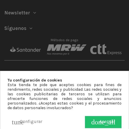
Newsletter
Síguenos
Métodos de pago
Tu configuración de cookies
Esta tienda te pide que aceptes cookies para fines de
Mastercard
Visa
rendimiento, redes sociales y publicidad. Las redes sociales y
las cookies publicitarias de terceros se utilizan para
ofrecerte funciones de redes sociales y anuncios
personalizados. ¿Aceptas estas cookies y el procesamiento
de datos personales involucrados?
Contrarreembolso
Transferencia Bancaria
tune
done_all
Configurar
Aceptar