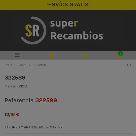
¡ENVÍOS GRATIS!
0
Inicio
RECAMBIO
322589
322589
Marca:
TRICLO
Referencia
322589
13,16 €
TAPONES Y ARANDELAS DE CARTER